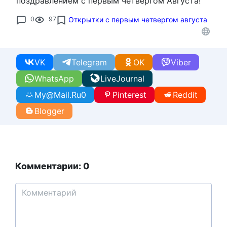
поздравлением с первым четвергом Августа!
0
97
Открытки с первым четвергом августа
VK
Telegram
OK
Viber
WhatsApp
LiveJournal
My@Mail.Ru
0
Pinterest
Reddit
Blogger
Комментарии: 0