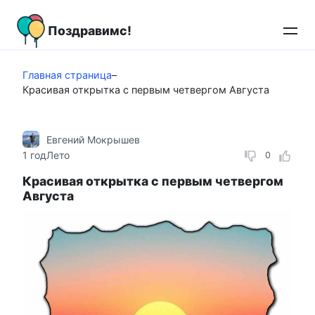
Перейти
к
Поздравимс!
контенту
Главная страница
–
Красивая открытка с первым четвергом Августа
Евгений Мокрышев
1 год
Лето
0
Красивая открытка с первым четвергом
Августа