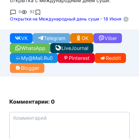
открытка с международным днём суши.
0
92
Открытки на Международный день суши - 18 Июня
VK
Telegram
OK
Viber
WhatsApp
LiveJournal
My@Mail.Ru
0
Pinterest
Reddit
Blogger
Комментарии: 0