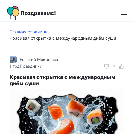
Перейти
к
Поздравимс!
контенту
Главная страница
–
Красивая открытка с международным днём суши
Евгений Мокрышев
1 год
Праздники
0
Красивая открытка с международным
днём суши