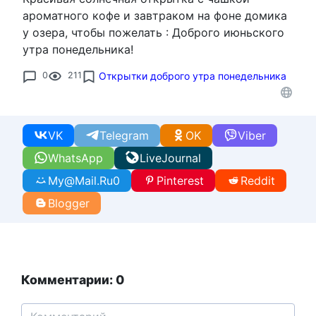
ароматного кофе и завтраком на фоне домика
у озера, чтобы пожелать : Доброго июньского
утра понедельника!
0
211
Открытки доброго утра понедельника
VK
Telegram
OK
Viber
WhatsApp
LiveJournal
My@Mail.Ru
0
Pinterest
Reddit
Blogger
Комментарии: 0