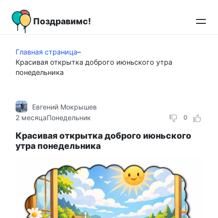
Перейти
к
Поздравимс!
контенту
Главная страница
–
Красивая открытка доброго июньского утра
понедельника
Евгений Мокрышев
2 месяца
Понедельник
0
Красивая открытка доброго июньского
утра понедельника