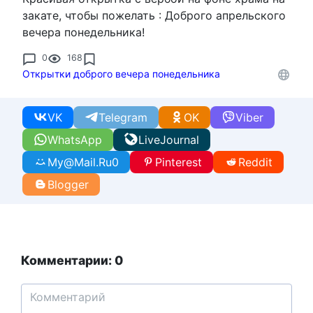
закате, чтобы пожелать : Доброго апрельского
вечера понедельника!
0
168
Открытки доброго вечера понедельника
VK
Telegram
OK
Viber
WhatsApp
LiveJournal
My@Mail.Ru
0
Pinterest
Reddit
Blogger
Комментарии: 0