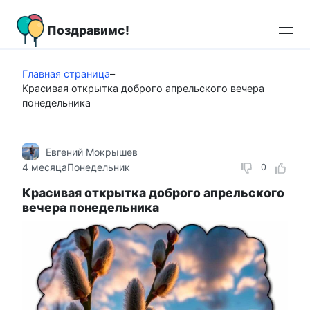
Перейти
к
Поздравимс!
контенту
Главная страница
–
Красивая открытка доброго апрельского вечера
понедельника
Евгений Мокрышев
4 месяца
Понедельник
0
Красивая открытка доброго апрельского
вечера понедельника