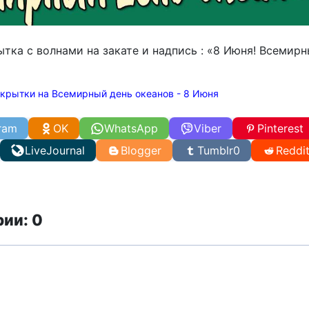
тка с волнами на закате и надпись : «8 Июня! Всемир
крытки на Всемирный день океанов - 8 Июня
ram
OK
WhatsApp
Viber
Pinterest
LiveJournal
Blogger
Tumblr
0
Reddi
ии: 0