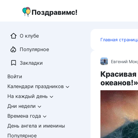
Перейти
к
Поздравимс!
контенту
О клубе
Главная страниц
Популярное
Евгений Мо
Закладки
Красивая
Войти
океанов!
Календари праздников
На каждый день
Дни недели
Времена года
День ангела и именины
Популярное