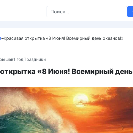
Search
for:
а
–
Красивая открытка «8 Июня! Всемирный день океанов!»
крышев
1 год
Праздники
 открытка «8 Июня! Всемирный день
»