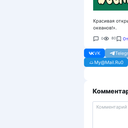
Красивая откры
океанов!».
0
80
От
VK
Teleg
My@Mail.Ru
0
Комментар