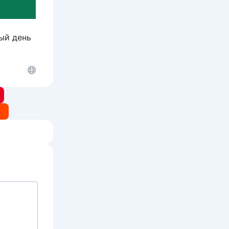
ный день
t