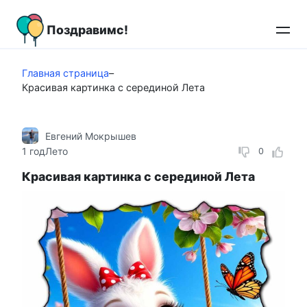
Перейти
к
Поздравимс!
контенту
Главная страница
–
Красивая картинка с серединой Лета
Евгений Мокрышев
1 год
Лето
0
Красивая картинка с серединой Лета