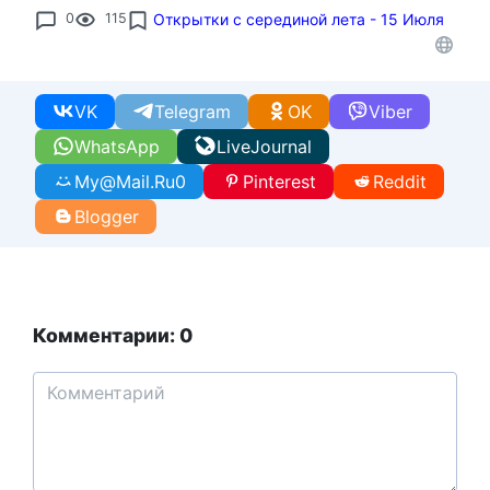
0
115
Открытки с серединой лета - 15 Июля
VK
Telegram
OK
Viber
WhatsApp
LiveJournal
My@Mail.Ru
0
Pinterest
Reddit
Blogger
Комментарии: 0