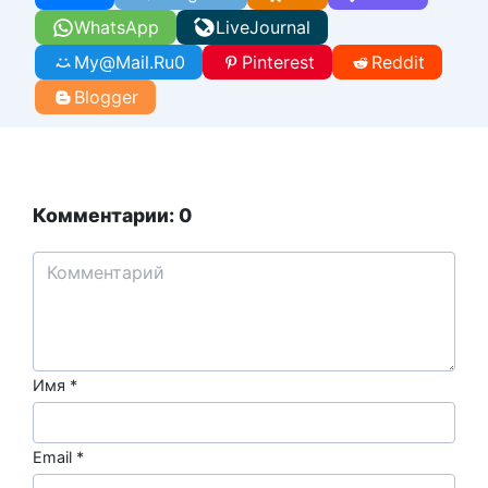
WhatsApp
LiveJournal
My@Mail.Ru
0
Pinterest
Reddit
Blogger
Комментарии: 0
Имя
*
Email
*