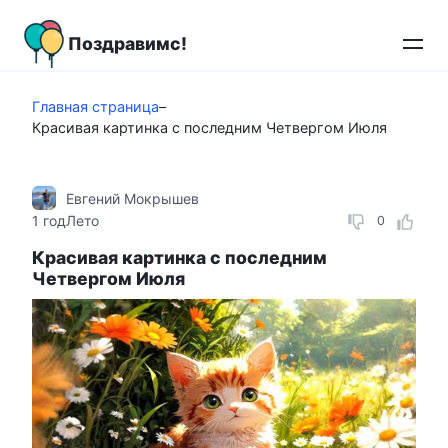
Перейти
к
Поздравимс!
контенту
Главная страница
–
Красивая картинка с последним Четвергом Июля
Евгений Мокрышев
1 год
Лето
0
Красивая картинка с последним
Четвергом Июля