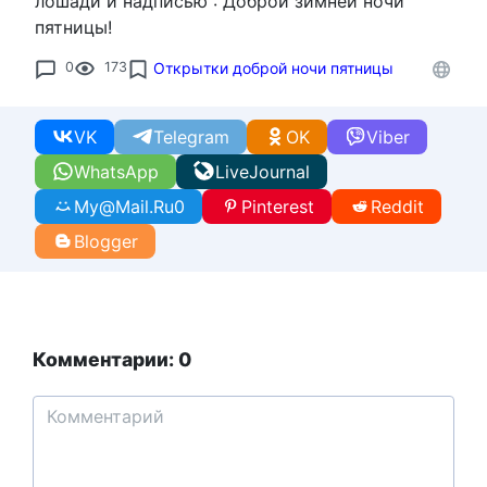
лошади и надписью : Доброй зимней ночи
пятницы!
0
173
Открытки доброй ночи пятницы
VK
Telegram
OK
Viber
WhatsApp
LiveJournal
My@Mail.Ru
0
Pinterest
Reddit
Blogger
Комментарии: 0