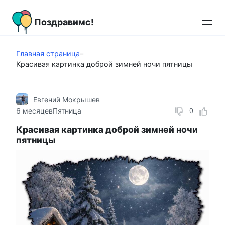
Перейти
к
Поздравимс!
контенту
Главная страница
–
Красивая картинка доброй зимней ночи пятницы
Евгений Мокрышев
6 месяцев
Пятница
0
Красивая картинка доброй зимней ночи
пятницы