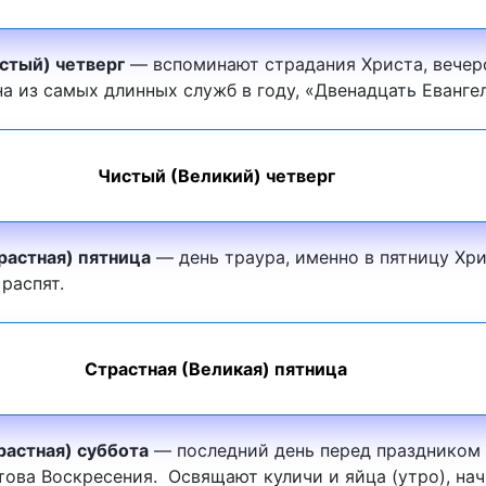
стый) четверг
— вспоминают страдания Христа, вече
а из самых длинных служб в году, «Двенадцать Еванге
Чистый (Великий) четверг
растная) пятница
— день траура, именно в пятницу Хр
распят.
Страстная (Великая) пятница
растная) суббота
— последний день перед праздником
това Воскресения. Освящают куличи и яйца (утро), на