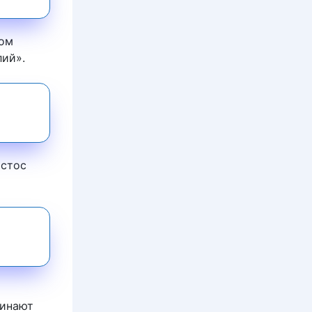
ром
лий».
истос
чинают