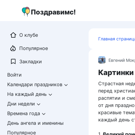
Перейти
к
Поздравимс!
контенту
О клубе
Главная страниц
Популярное
Евгений Мо
Закладки
Картинки
Войти
Страстная нед
Календари праздников
перед христиа
На каждый день
распятии и см
Дни недели
от дня праздн
красивые тема
Времена года
каждый день с
День ангела и именины
Популярное
1.
Великий пон