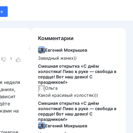
Комментарии
Евгений Мокрышев
Завидный жених))
1
Смешная открытка «С днём
холостяка! Пиво в руке — свобода в
сердце! Вот наш девиз! С
я неделя
праздником!»
Ольга
аниях,
Какой красивый холостяк)))
зависит
дёте
Смешная открытка «С днём
холостяка! Пиво в руке — свобода в
ками на
сердце! Вот наш девиз! С
праздником!»
Евгений Мокрышев
триархе