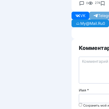
0
274
VK
Teleg
My@Mail.Ru
0
Комментар
Имя
*
Сохранить моё и