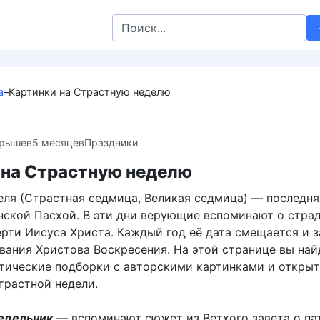
Search
for:
а
–
Картинки на Страстную неделю
крышев
5 месяцев
Праздники
 на Страстную неделю
еля (Страстная седмица, Великая седмица) — последня
нской Пасхой. В эти дни верующие вспоминают о страд
ерти Иисуса Христа. Каждый год её дата смещается и 
ования Христова Воскресения. На этой странице вы най
тические подборки с авторскими картинками и открыт
трастной недели.
едельник
— вспоминают сюжет из Ветхого завета о па