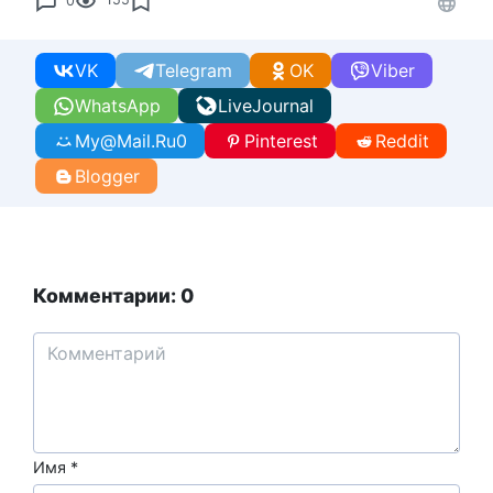
0
155
VK
Telegram
OK
Viber
WhatsApp
LiveJournal
My@Mail.Ru
0
Pinterest
Reddit
Blogger
Комментарии: 0
Имя
*