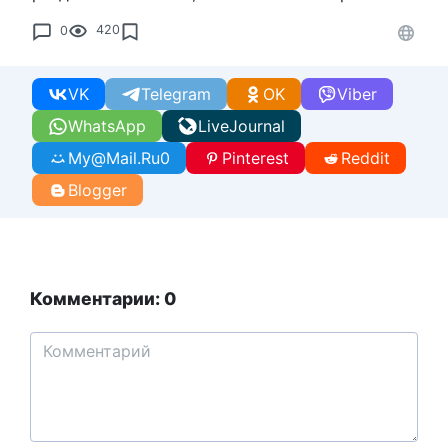
0
420
VK
Telegram
OK
Viber
WhatsApp
LiveJournal
My@Mail.Ru
0
Pinterest
Reddit
Blogger
Комментарии: 0