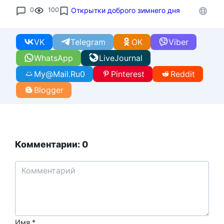
0
100
Открытки доброго зимнего дня
VK
Telegram
OK
Viber
WhatsApp
LiveJournal
My@Mail.Ru
0
Pinterest
Reddit
Blogger
Комментарии: 0
Имя
*