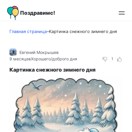
Перейти
к
Поздравимс!
контенту
Главная страница
–
Картинка снежного зимнего дня
Евгений Мокрышев
9 месяцев
Хорошего/доброго дня
1
Картинка снежного зимнего дня