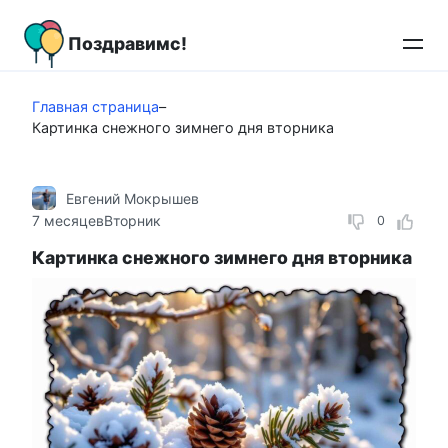
Перейти
к
Поздравимс!
контенту
Главная страница
–
Картинка снежного зимнего дня вторника
Евгений Мокрышев
7 месяцев
Вторник
0
Картинка снежного зимнего дня вторника