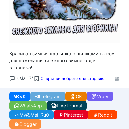
Красивая зимняя картинка с шишками в лесу
для пожелания снежного зимнего дня
вторника!
0
175
Открытки доброго дня вторника
VK
Telegram
OK
Viber
WhatsApp
LiveJournal
My@Mail.Ru
0
Pinterest
Reddit
Blogger