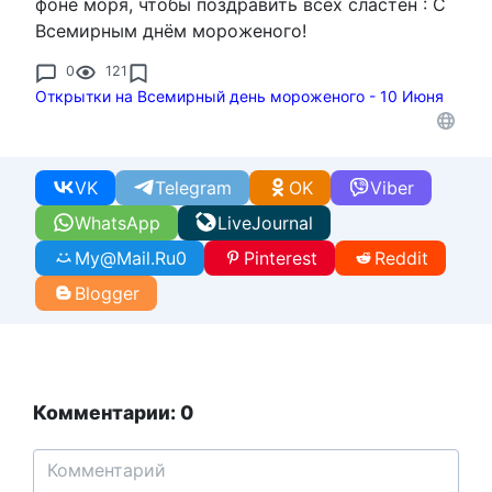
фоне моря, чтобы поздравить всех сластён : С
Всемирным днём мороженого!
0
121
Открытки на Всемирный день мороженого - 10 Июня
VK
Telegram
OK
Viber
WhatsApp
LiveJournal
My@Mail.Ru
0
Pinterest
Reddit
Blogger
Комментарии: 0