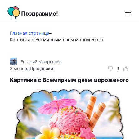
Перейти
к
Поздравимс!
контенту
Главная страница
–
Картинка с Всемирным днём мороженого
Евгений Мокрышев
2 месяца
Праздники
1
Картинка с Всемирным днём мороженого