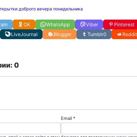
ткрытки доброго вечера понедельника
ram
OK
WhatsApp
Viber
Pinterest
LiveJournal
Blogger
Tumblr
0
Reddi
ии: 0
Email
*