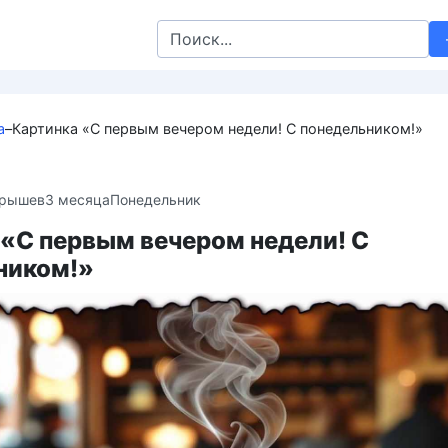
Search
for:
а
–
Картинка «С первым вечером недели! С понедельником!»
крышев
3 месяца
Понедельник
 «С первым вечером недели! С
ником!»