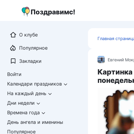
Перейти
к
Поздравимс!
контенту
О клубе
Главная страниц
Популярное
Евгений Мо
Закладки
Картинка
Войти
понедель
Календари праздников
На каждый день
Дни недели
Времена года
День ангела и именины
Популярное