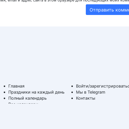
мя, email и адрес сайта в этом браузере для последующих моих ком
Главная
Войти/зарегистрировать
Праздники на каждый день
Мы в Telegram
Полный календарь
Контакты
Все календари
На каждый день
Поздравимс!
По дням недели
Копирование авторских
Дни ангела и именины
материалов с обратной