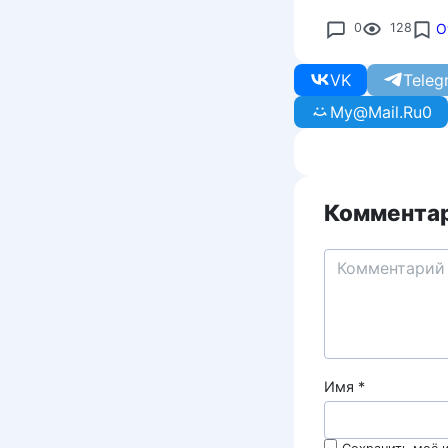
0
128
О
VK
Teleg
My@Mail.Ru
0
Комментар
Имя
*