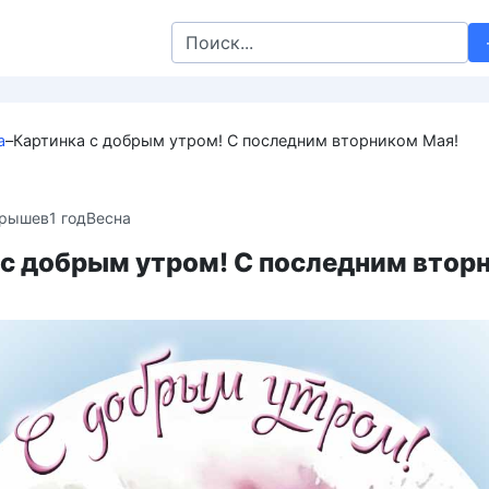
Search
for:
а
–
Картинка с добрым утром! С последним вторником Мая!
крышев
1 год
Весна
 с добрым утром! С последним втор