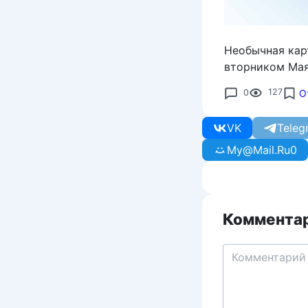
Необычная кар
вторником Мая
0
127
О
VK
Teleg
My@Mail.Ru
0
Комментар