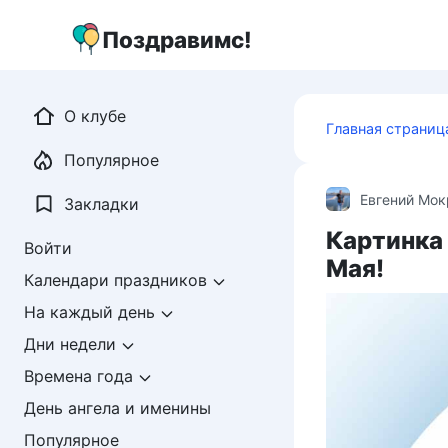
Перейти
к
Поздравимс!
контенту
О клубе
Главная страниц
Популярное
Евгений Мо
Закладки
Картинка
Войти
Мая!
Календари праздников
На каждый день
Дни недели
Времена года
День ангела и именины
Популярное