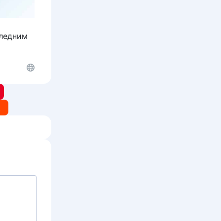
следним
t