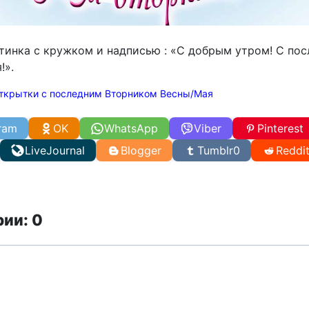
тинка с кружком и надписью : «С добрым утром! С по
!».
ткрытки с последним Вторником Весны/Мая
ram
OK
WhatsApp
Viber
Pinterest
LiveJournal
Blogger
Tumblr
0
Reddi
ии: 0