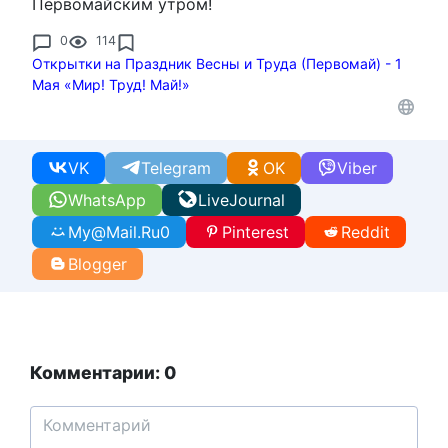
Первомайским утром!
0
114
Открытки на Праздник Весны и Труда (Первомай) - 1
Мая «Мир! Труд! Май!»
VK
Telegram
OK
Viber
WhatsApp
LiveJournal
My@Mail.Ru
0
Pinterest
Reddit
Blogger
Комментарии: 0