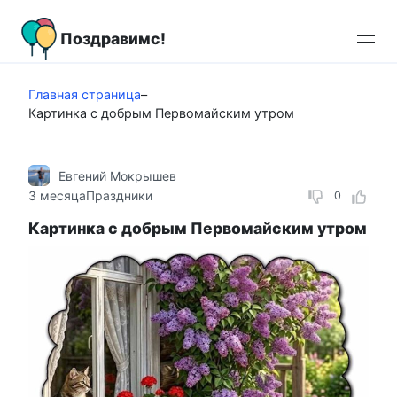
Перейти
к
Поздравимс!
контенту
Главная страница
–
Картинка с добрым Первомайским утром
Евгений Мокрышев
3 месяца
Праздники
0
Картинка с добрым Первомайским утром