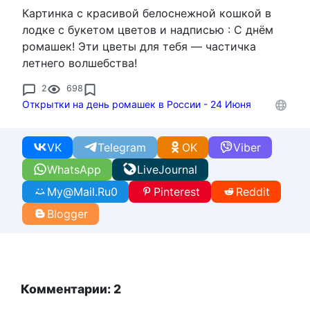
Картинка с красивой белоснежной кошкой в
лодке с букетом цветов и надписью : С днём
ромашек! Эти цветы для тебя — частичка
летнего волшебства!
2
698
Открытки на день ромашек в России - 24 Июня
VK
Telegram
OK
Viber
WhatsApp
LiveJournal
My@Mail.Ru
0
Pinterest
Reddit
Blogger
Комментарии: 2