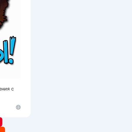
ения с
t