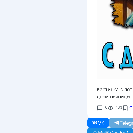
Картинка с по
днём пьяницы!
0
183
О
VK
Teleg
My@Mail.Ru
0