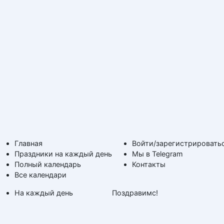
Главная
Войти/зарегистрировать
Праздники на каждый день
Мы в Telegram
Полный календарь
Контакты
Все календари
На каждый день
Поздравимс!
По дням недели
Копирование авторских
Дни ангела и именины
материалов с обратной