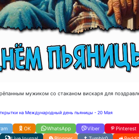
трёпанным мужиком со стаканом вискаря для поздравл
ткрытки на Международный день пьяницы - 20 Мая
ram
OK
WhatsApp
Viber
Pinterest
LiveJournal
Blogger
Tumblr
0
Reddi