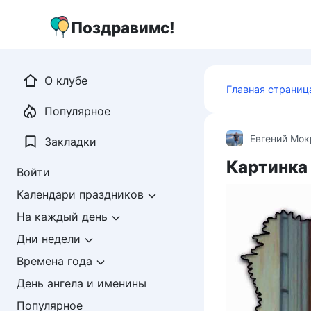
Перейти
к
Поздравимс!
контенту
О клубе
Главная страниц
Популярное
Евгений Мо
Закладки
Картинка
Войти
Календари праздников
На каждый день
Дни недели
Времена года
День ангела и именины
Популярное