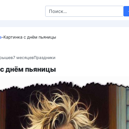
Search
for:
а
–
Картинка с днём пьяницы
крышев
7 месяцев
Праздники
 с днём пьяницы