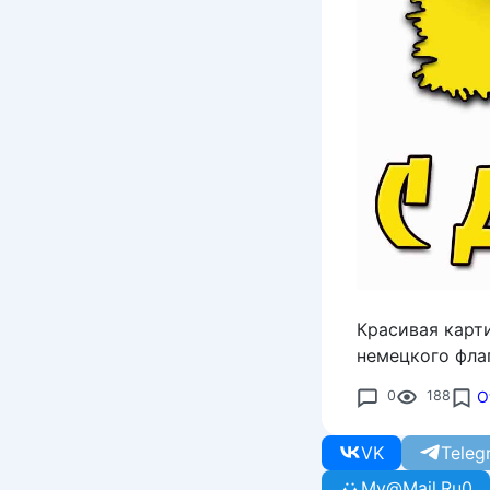
Красивая карт
немецкого флаг
0
188
О
VK
Teleg
My@Mail.Ru
0