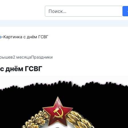
Search
for:
а
–
Картинка с днём ГСВГ
крышев
2 месяца
Праздники
с днём ГСВГ