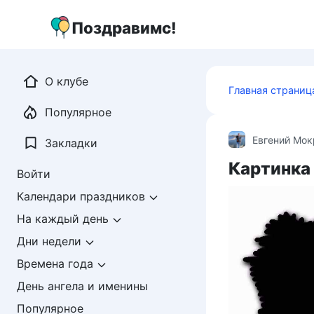
Перейти
к
Поздравимс!
контенту
О клубе
Главная страниц
Популярное
Евгений Мо
Закладки
Картинка 
Войти
Календари праздников
На каждый день
Дни недели
Времена года
День ангела и именины
Популярное