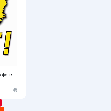
а фоне
t