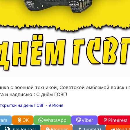
инка с военной техникой, Советской эмблемой войск н
а и надписью : С днём ГСВГ!
ткрытки на день ГСВГ - 9 Июня
ram
OK
WhatsApp
Viber
Pinterest
LiveJournal
Blogger
Tumblr
0
Reddi