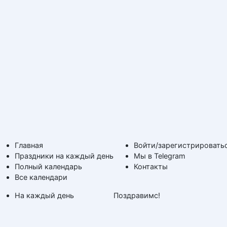
Главная
Войти/зарегистрировать
Праздники на каждый день
Мы в Telegram
Полный календарь
Контакты
Все календари
На каждый день
Поздравимс!
По дням недели
Копирование авторских
Дни ангела и именины
материалов с обратной