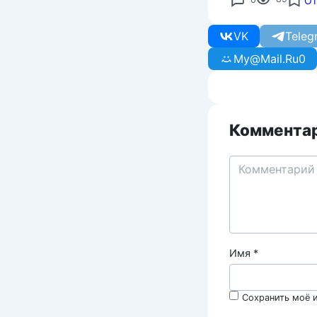
От
VK
Teleg
My@Mail.Ru
0
Комментар
Имя
*
Сохранить моё и