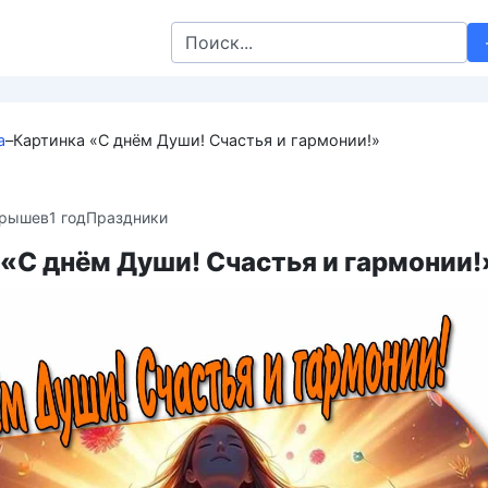
Search
for:
а
–
Картинка «С днём Души! Счастья и гармонии!»
крышев
1 год
Праздники
«С днём Души! Счастья и гармонии!