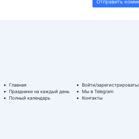
Главная
Войти/зарегистрировать
Праздники на каждый день
Мы в Telegram
Полный календарь
Контакты
Все календари
На каждый день
Поздравимс!
По дням недели
Копирование авторских
Дни ангела и именины
материалов с обратной
Времена года
ссылкой на сайт.