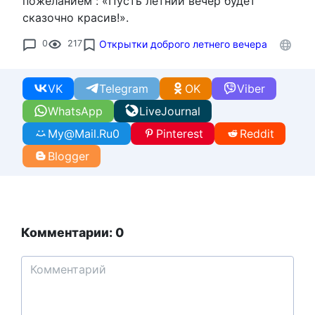
пожеланием : «Пусть летний вечер будет
сказочно красив!».
0
217
Открытки доброго летнего вечера
VK
Telegram
OK
Viber
WhatsApp
LiveJournal
My@Mail.Ru
0
Pinterest
Reddit
Blogger
Комментарии: 0