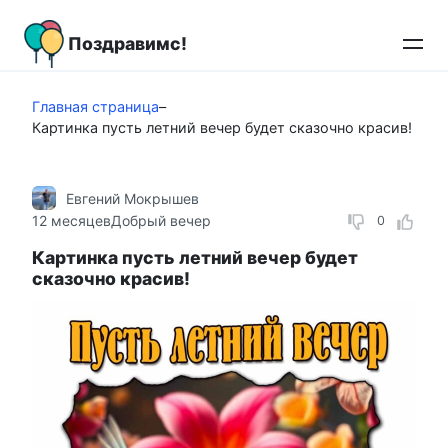
Перейти
к
Поздравимс!
контенту
Главная страница
–
Картинка пусть летний вечер будет сказочно красив!
Евгений Мокрышев
12 месяцев
Добрый вечер
0
Картинка пусть летний вечер будет
сказочно красив!