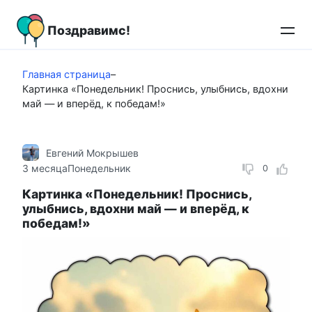
Перейти
к
Поздравимс!
контенту
Главная страница
–
Картинка «Понедельник! Проснись, улыбнись, вдохни
май — и вперёд, к победам!»
Евгений Мокрышев
3 месяца
Понедельник
0
Картинка «Понедельник! Проснись,
улыбнись, вдохни май — и вперёд, к
победам!»