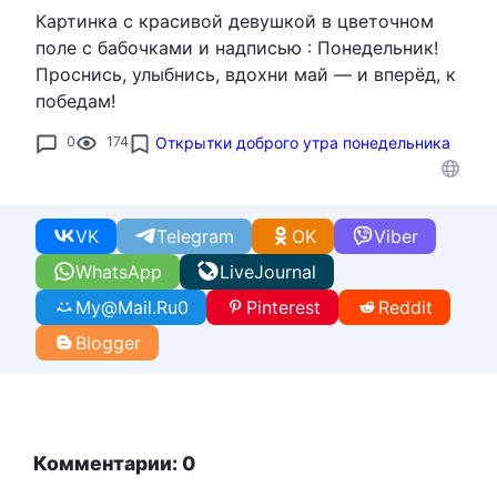
Картинка с красивой девушкой в цветочном
поле с бабочками и надписью : Понедельник!
Проснись, улыбнись, вдохни май — и вперёд, к
победам!
0
174
Открытки доброго утра понедельника
VK
Telegram
OK
Viber
WhatsApp
LiveJournal
My@Mail.Ru
0
Pinterest
Reddit
Blogger
Комментарии: 0