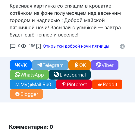
Красивая картинка со спящим в кроватке
котёнком на фоне полумесяцем над весенним
городом и надписью : Доброй майской
пятничной ночи! Засыпай с улыбкой — завтра
будет ещё теплее и веселее!
0
156
Открытки доброй ночи пятницы
VK
Telegram
OK
Viber
WhatsApp
LiveJournal
My@Mail.Ru
0
Pinterest
Reddit
Blogger
Комментарии: 0