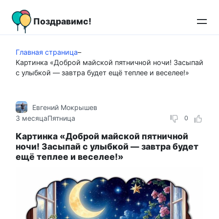
Перейти
к
Поздравимс!
контенту
Главная страница
–
Картинка «Доброй майской пятничной ночи! Засыпай
с улыбкой — завтра будет ещё теплее и веселее!»
Евгений Мокрышев
3 месяца
Пятница
0
Картинка «Доброй майской пятничной
ночи! Засыпай с улыбкой — завтра будет
ещё теплее и веселее!»