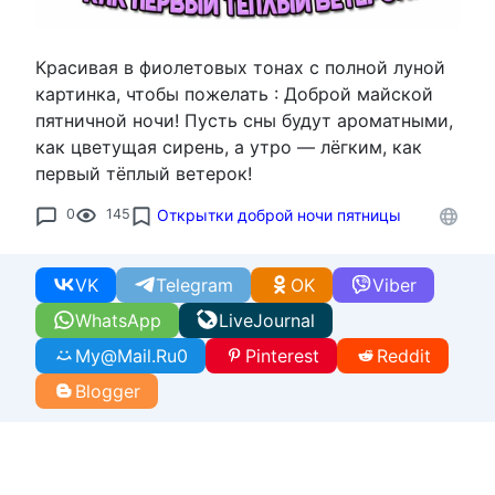
Красивая в фиолетовых тонах с полной луной
картинка, чтобы пожелать : Доброй майской
пятничной ночи! Пусть сны будут ароматными,
как цветущая сирень, а утро — лёгким, как
первый тёплый ветерок!
0
145
Открытки доброй ночи пятницы
VK
Telegram
OK
Viber
WhatsApp
LiveJournal
My@Mail.Ru
0
Pinterest
Reddit
Blogger