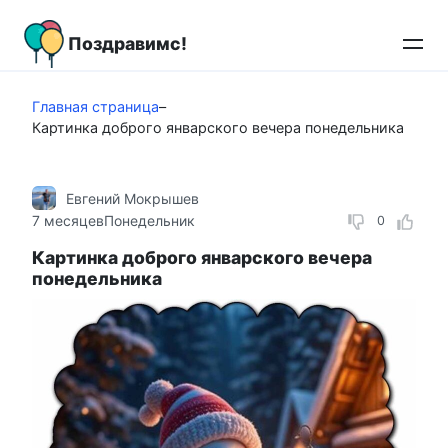
Перейти
к
Поздравимс!
контенту
Главная страница
–
Картинка доброго январского вечера понедельника
Евгений Мокрышев
7 месяцев
Понедельник
0
Картинка доброго январского вечера
понедельника