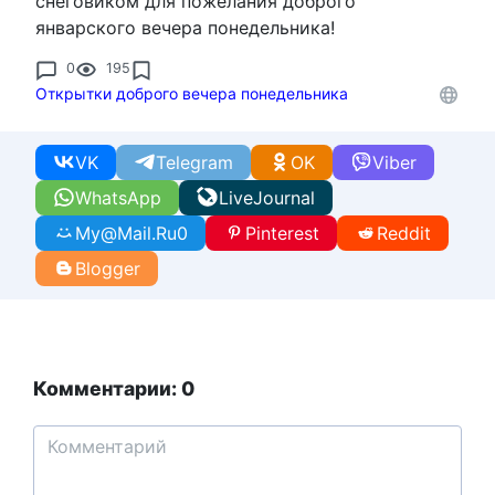
снеговиком для пожелания доброго
январского вечера понедельника!
0
195
Открытки доброго вечера понедельника
VK
Telegram
OK
Viber
WhatsApp
LiveJournal
My@Mail.Ru
0
Pinterest
Reddit
Blogger
Комментарии: 0