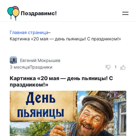
Перейти
к
Поздравимс!
контенту
Главная страница
–
Картинка «20 мая — день пьяницы! С праздником!»
Евгений Мокрышев
3 месяца
Праздники
1
Картинка «20 мая — день пьяницы! С
праздником!»