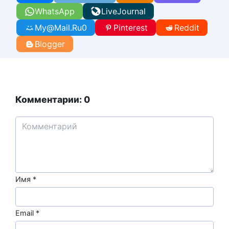
WhatsApp
LiveJournal
My@Mail.Ru
0
Pinterest
Reddit
Blogger
Комментарии: 0
Имя
*
Email
*