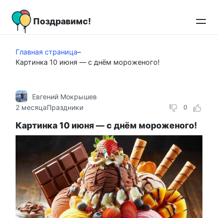
Перейти
к
Поздравимс!
контенту
Главная страница
–
Картинка 10 июня — с днём мороженого!
Евгений Мокрышев
2 месяца
Праздники
0
Картинка 10 июня — с днём мороженого!