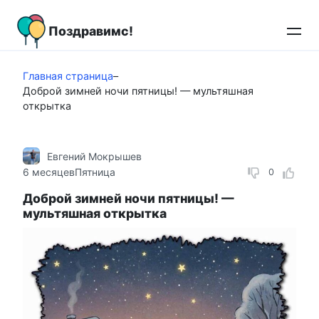
Перейти
к
Поздравимс!
контенту
Главная страница
–
Доброй зимней ночи пятницы! — мультяшная
открытка
Евгений Мокрышев
6 месяцев
Пятница
0
Доброй зимней ночи пятницы! —
мультяшная открытка