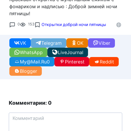
фонариком и надписью : Доброй зимней ночи
пятницы!
0
153
Открытки доброй ночи пятницы
VK
Telegram
OK
Viber
WhatsApp
LiveJournal
My@Mail.Ru
0
Pinterest
Reddit
Blogger
Комментарии: 0