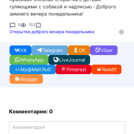
гуляющими с собакой и надписью : Доброго
зимнего вечера понедельника!
0
153
Открытки доброго вечера понедельника
VK
Telegram
OK
Viber
WhatsApp
LiveJournal
My@Mail.Ru
0
Pinterest
Reddit
Blogger
Комментарии: 0