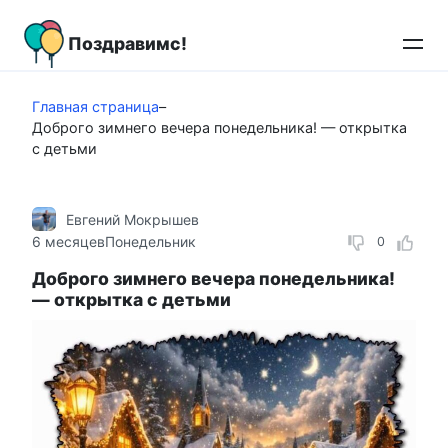
Перейти
к
Поздравимс!
контенту
Главная страница
–
Доброго зимнего вечера понедельника! — открытка
с детьми
Евгений Мокрышев
6 месяцев
Понедельник
0
Доброго зимнего вечера понедельника!
— открытка с детьми