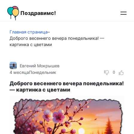
Перейти
к
Поздравимс!
контенту
Главная страница
–
Доброго весеннего вечера понедельника! —
картинка с цветами
Евгений Мокрышев
4 месяца
Понедельник
0
Доброго весеннего вечера понедельника!
— картинка с цветами