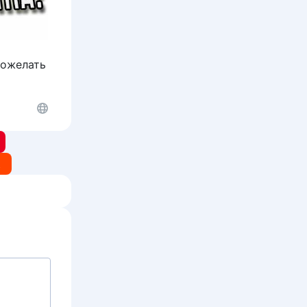
пожелать
t