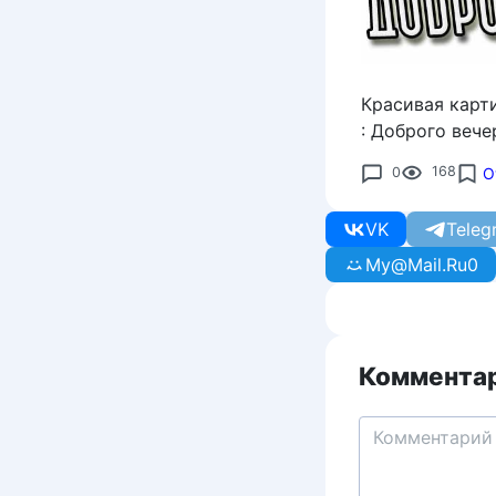
Красивая карт
: Доброго вече
0
168
О
VK
Teleg
My@Mail.Ru
0
Комментар