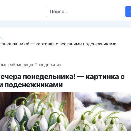
Search
for:
а
–
понедельника! — картинка с весенними подснежниками
крышев
5 месяцев
Понедельник
ечера понедельника! — картинка с
и подснежниками