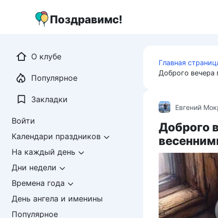
Перейти
к
Поздравимс!
контенту
О клубе
Главная страниц
Доброго вечера 
Популярное
Закладки
Евгений Мо
Войти
Доброго в
Календари праздников
весенним
На каждый день
Дни недели
Времена года
День ангела и именины
Популярное