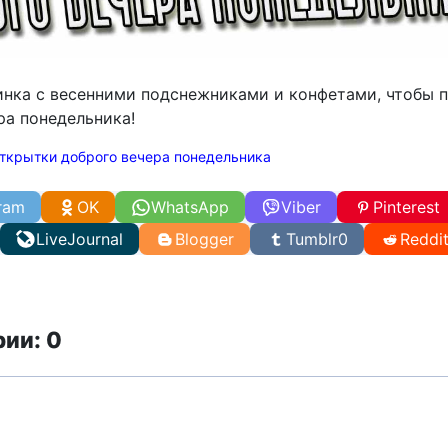
инка с весенними подснежниками и конфетами, чтобы 
ра понедельника!
ткрытки доброго вечера понедельника
ram
OK
WhatsApp
Viber
Pinterest
LiveJournal
Blogger
Tumblr
0
Reddi
ии: 0