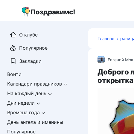
Перейти
к
Поздравимс!
контенту
О клубе
Главная страниц
Популярное
Евгений Мо
Закладки
Доброго 
Войти
открытка
Календари праздников
На каждый день
Дни недели
Времена года
День ангела и именины
Популярное