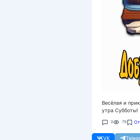
Весёлая и при
утра Субботы!
0
79
От
VK
Teleg