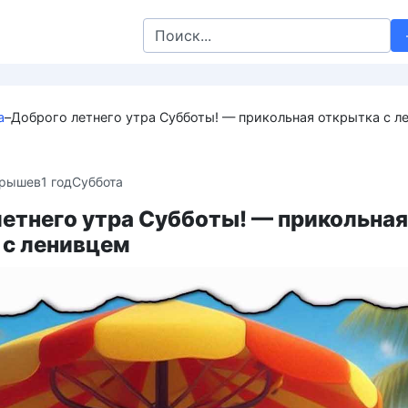
Search
for:
а
–
Доброго летнего утра Субботы! — прикольная открытка с л
крышев
1 год
Суббота
летнего утра Субботы! — прикольная
 с ленивцем