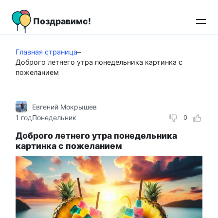
Перейти
к
Поздравимс!
контенту
Главная страница
–
Доброго летнего утра понедельника картинка с
пожеланием
Евгений Мокрышев
1 год
Понедельник
0
Доброго летнего утра понедельника
картинка с пожеланием