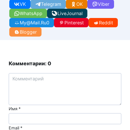
VK
Telegram
OK
Viber
WhatsApp
LiveJournal
My@Mail.Ru
0
Pinterest
Reddit
Blogger
Комментарии: 0
Имя
*
Email
*