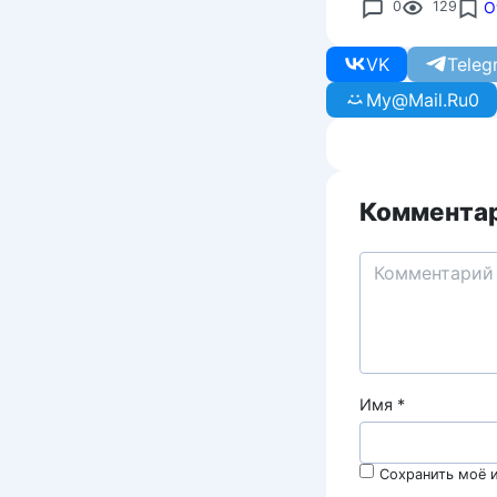
0
129
О
VK
Teleg
My@Mail.Ru
0
Комментар
Имя
*
Сохранить моё и