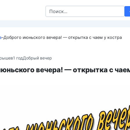
Search
for:
а
–
Доброго июньского вечера! — открытка с чаем у костра
крышев
1 год
Добрый вечер
юньского вечера! — открытка с чае