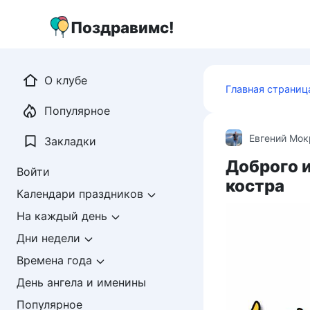
Перейти
к
Поздравимс!
контенту
О клубе
Главная страниц
Популярное
Евгений Мо
Закладки
Доброго и
Войти
костра
Календари праздников
На каждый день
Дни недели
Времена года
День ангела и именины
Популярное