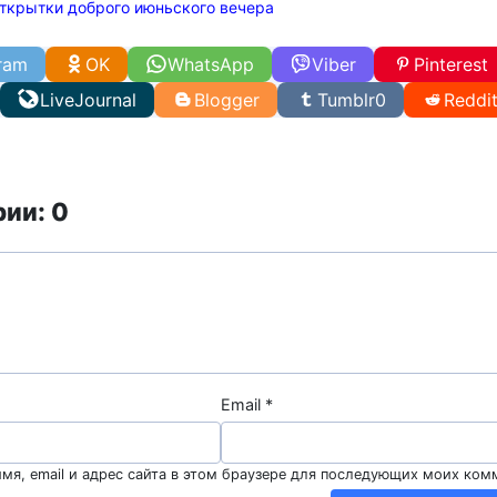
ткрытки доброго июньского вечера
ram
OK
WhatsApp
Viber
Pinterest
LiveJournal
Blogger
Tumblr
0
Reddi
ии: 0
Email
*
мя, email и адрес сайта в этом браузере для последующих моих ком