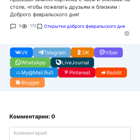
столе, чтобы пожелать друзьям и близким :
Доброго февральского дня!
0
172
Открытки доброго февральского дня
VK
Telegram
OK
Viber
WhatsApp
LiveJournal
My@Mail.Ru
0
Pinterest
Reddit
Blogger
Комментарии: 0