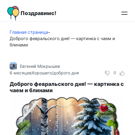
Перейти
к
Поздравимс!
контенту
Главная страница
–
Доброго февральского дня! — картинка с чаем и
блинами
Евгений Мокрышев
6 месяцев
Хорошего/доброго дня
0
Доброго февральского дня! — картинка с
чаем и блинами