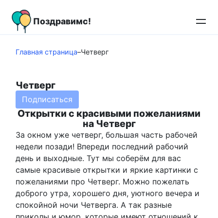
Перейти
к
Поздравимс!
контенту
Главная страница
–
Четверг
Четверг
Подписаться
Открытки с красивыми пожеланиями
на Четверг
За окном уже четверг, большая часть рабочей
недели позади! Впереди последний рабочий
день и выходные. Тут мы соберём для вас
самые красивые открытки и яркие картинки с
пожеланиями про Четверг. Можно пожелать
доброго утра, хорошего дня, уютного вечера и
спокойной ночи Четверга. А так разные
приколы и юмор, которые имеют отношений к