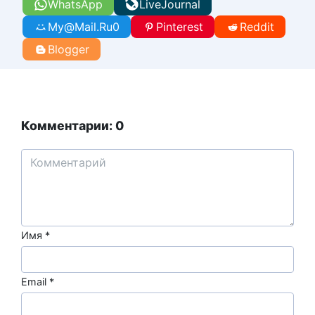
WhatsApp
LiveJournal
My@Mail.Ru
0
Pinterest
Reddit
Blogger
Комментарии: 0
Имя
*
Email
*