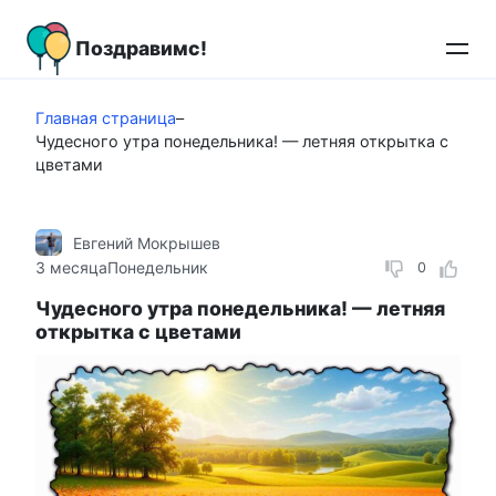
Перейти
к
Поздравимс!
контенту
Главная страница
–
Чудесного утра понедельника! — летняя открытка с
цветами
Евгений Мокрышев
3 месяца
Понедельник
0
Чудесного утра понедельника! — летняя
открытка с цветами