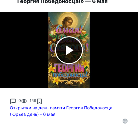
Георгия Победоносца!» — 6 мая
0
159
Открытки на день памяти Георгия Победоносца
(Юрьев день) - 6 мая